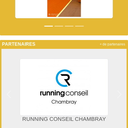
PARTENAIRES
+ de partenaires
Précedent
Suiv
RUNNING CONSEIL CHAMBRAY