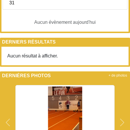
31
Aucun évènement aujourd'hui
DERNIERS RÉSULTATS
Aucun résultat à afficher.
DERNIÈRES PHOTOS
+ de photos
Précedent
Sui