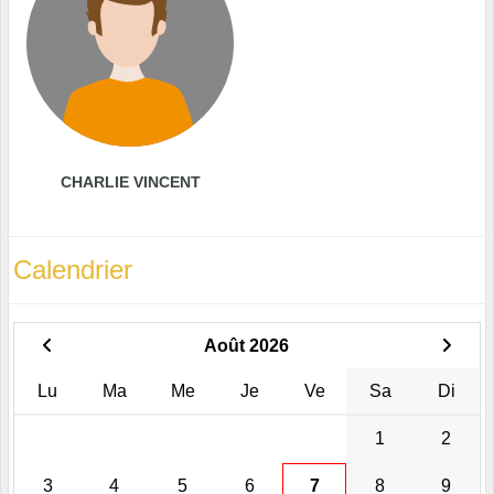
CHARLIE VINCENT
Calendrier
Août 2026
Lu
Ma
Me
Je
Ve
Sa
Di
1
2
3
4
5
6
7
8
9