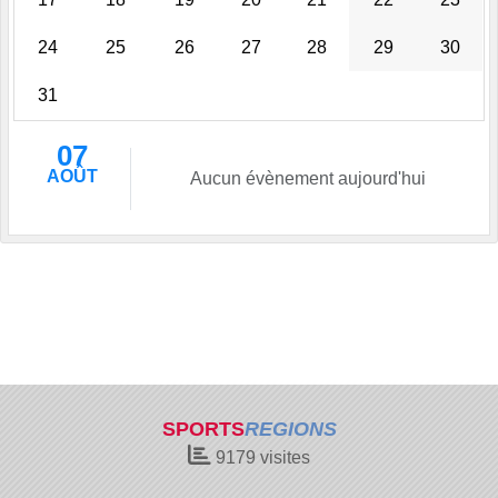
24
25
26
27
28
29
30
31
07
AOÛT
Aucun évènement aujourd'hui
SPORTS
REGIONS
9179
visites